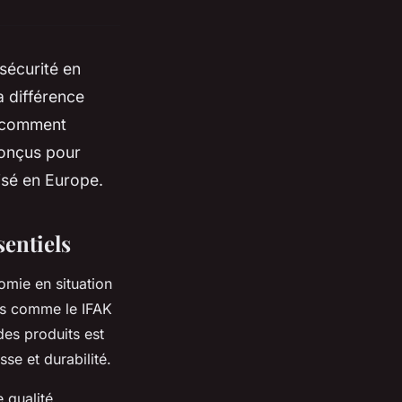
 sécurité en
a différence
z comment
conçus pour
isé en Europe.
sentiels
omie en situation
ts comme le IFAK
des produits est
sse et durabilité.
e qualité