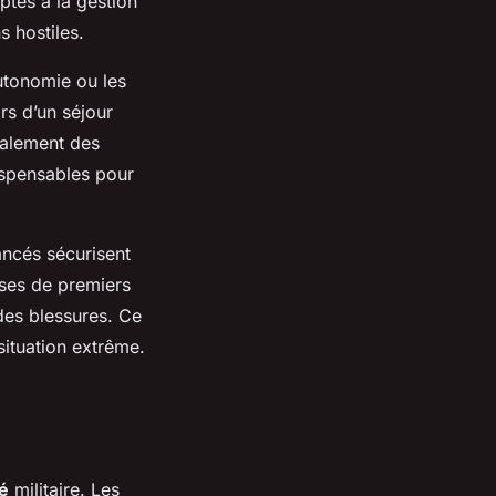
aptés à la gestion
s hostiles.
autonomie ou les
rs d’un séjour
galement des
ispensables pour
ancés sécurisent
sses de premiers
des blessures. Ce
situation extrême.
ié
militaire. Les