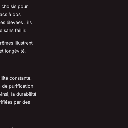
, choisis pour
sacs à dos
s élevées : ils
sans faillir.
êmes illustrent
et longévité,
ilité constante.
de purification
nsi, la durabilité
ifiées par des