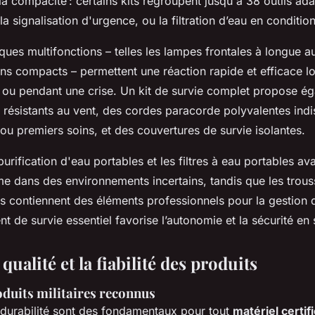
e la compacité : certains kits regroupent jusqu'à 38 outils ad
a signalisation d'urgence, ou la filtration d’eau en condition
ques multifonctions – telles les lampes frontales à longue 
ons compacts – permettent une réaction rapide et efficace lo
 ou pendant une crise. Un kit de survie complet propose é
s résistants au vent, des cordes paracorde polyvalentes ind
 ou premiers soins, et des couvertures de survie isolantes.
urification d'eau portables et les filtres à eau portables av
me dans des environnements incertains, tandis que les trou
 contiennent des éléments professionnels pour la gestion 
 de survie essentiel favorise l’autonomie et la sécurité en 
qualité et la fiabilité des produits
oduits militaires reconnus
a durabilité sont des fondamentaux pour tout
matériel certif