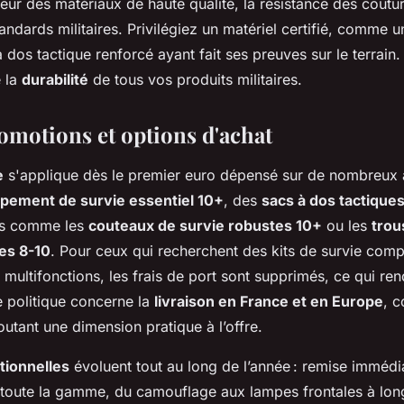
eur des matériaux de haute qualité, la résistance des coutur
andards militaires. Privilégiez un matériel certifié, comme 
 dos tactique renforcé ayant fait ses preuves sur le terrain.
e la
durabilité
de tous vos produits militaires.
romotions et options d'achat
e
s'applique dès le premier euro dépensé sur de nombreux a
pement de survie essentiel 10+
, des
sacs à dos tactique
es comme les
couteaux de survie robustes 10+
ou les
trou
es 8-10
. Pour ceux qui recherchent des kits de survie comp
multifonctions, les frais de port sont supprimés, ce qui ren
 politique concerne la
livraison en France et en Europe
, c
outant une dimension pratique à l’offre.
tionnelles
évoluent tout au long de l’année : remise immédi
 toute la gamme, du camouflage aux lampes frontales à lo