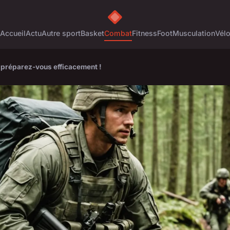
Accueil
Actu
Autre sport
Basket
Combat
Fitness
Foot
Musculation
Vél
: préparez-vous efficacement !