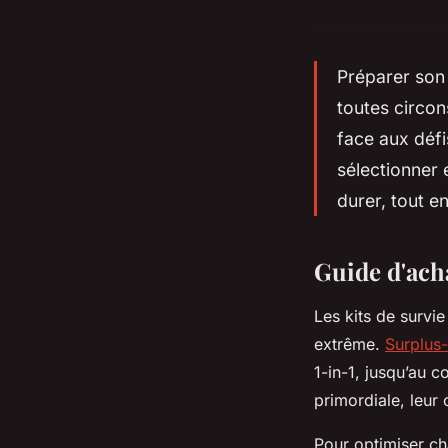
Préparer son 
toutes circons
face aux déf
sélectionner
durer, tout e
Guide d'acha
Les kits de survi
extrême.
Surplus-
1-in-1, jusqu’au c
primordiale, leur 
Pour optimiser cha