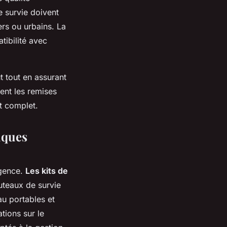
e survie doivent
ers ou urbains. La
tibilité avec
 tout en assurant
ent les remises
t complet.
iques
rgence.
Les kits de
uteaux de survie
au portables et
tions sur le