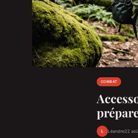
COMBAT
Accessoi
prépare
L
Léandre
22 ao