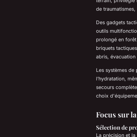
terrain, privilégi
de traumatismes, l
Des gadgets tacti
outils multifoncti
prolongé en forêt
briquets tactique
abris, évacuation
Les systèmes de p
l’hydratation, mê
secours complètes
choix d'équipement
Focus sur la 
Sélection de pr
La précision et l