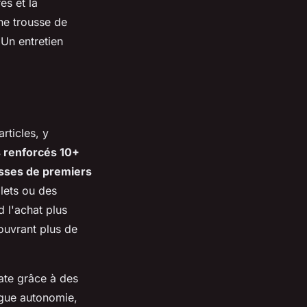
es et la
une trousse de
 Un entretien
rticles, y
s renforcés 10+
sses de premiers
lets ou des
d l'achat plus
ouvrant plus de
ate grâce à des
ngue autonomie,