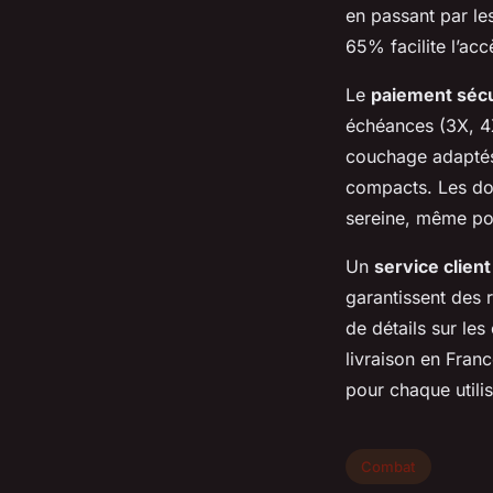
en passant par le
65% facilite l’ac
Le
paiement séc
échéances (3X, 4X
couchage adaptés 
compacts. Les don
sereine, même pou
Un
service client
garantissent des r
de détails sur le
livraison en Franc
pour chaque utilis
Combat