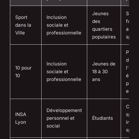
Jeunes
Séan
Sport
Inclusion
des
footba
dans la
sociale et
quartiers
activi
Ville
professionnelle
populaires
sport
Passe
d'acc
Inclusion
Jeunes de
10 pour
l'empl
sociale et
18 à 30
10
évén
professionnelle
ans
pour
entre
Compé
Développement
INSA
sport
personnel et
Étudiants
Lyon
infra
social
sport